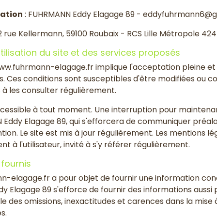
cation
: FUHRMANN Eddy Elagage 89 - eddyfuhrmann6@g
2 rue Kellermann, 59100 Roubaix - RCS Lille Métropole 424
tilisation du site et des services proposés
//www.fuhrmann-elagage.fr implique l'acceptation pleine e
tes. Ces conditions sont susceptibles d'être modifiées ou
s à les consulter régulièrement.
cessible à tout moment. Une interruption pour maintena
Eddy Elagage 89, qui s'efforcera de communiquer préalab
ntion. Le site est mis à jour régulièrement. Les mentions l
t à l'utilisateur, invité à s'y référer régulièrement.
 fournis
n-elagage.fr a pour objet de fournir une information con
y Elagage 89 s'efforce de fournir des informations aussi 
e des omissions, inexactitudes et carences dans la mise à j
s.