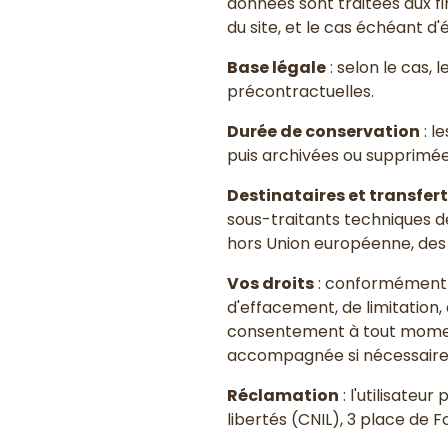
données sont traitées aux fi
du site, et le cas échéant d'
Base légale
: selon le cas, 
précontractuelles.
Durée de conservation
: l
puis archivées ou supprimé
Destinataires et transfer
sous-traitants techniques d
hors Union européenne, des
Vos droits
: conformément au
d'effacement, de limitation, 
consentement à tout momen
accompagnée si nécessaire d'u
Réclamation
: l'utilisateu
libertés (CNIL), 3 place de 