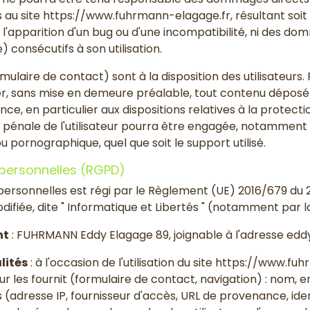
cès au site https://www.fuhrmann-elagage.fr, résultant soit 
 l'apparition d'un bug ou d'une incompatibilité, ni des d
consécutifs à son utilisation.
mulaire de contact) sont à la disposition des utilisateu
er, sans mise en demeure préalable, tout contenu déposé 
ance, en particulier aux dispositions relatives à la protec
/ou pénale de l'utilisateur pourra être engagée, notamme
 ou pornographique, quel que soit le support utilisé.
personnelles (RGPD)
rsonnelles est régi par le Règlement (UE) 2016/679 du 27
difiée, dite " Informatique et Libertés " (notamment par la 
nt
: FUHRMANN Eddy Elagage 89, joignable à l'adresse e
lités
: à l'occasion de l'utilisation du site https://www.
teur les fournit (formulaire de contact, navigation) : nom, 
(adresse IP, fournisseur d'accès, URL de provenance, iden