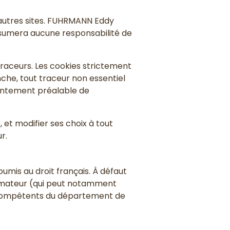
'autres sites. FUHRMANN Eddy
n'assumera aucune responsabilité de
s traceurs. Les cookies strictement
he, tout traceur non essentiel
sentement préalable de
 et modifier ses choix à tout
r.
oumis au droit français. À défaut
ommateur (qui peut notamment
ux compétents du département de