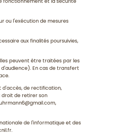
le fonctionnement et la sécurité
teur ou l'exécution de mesures
ssaire aux finalités poursuivies,
lles peuvent être traitées par les
 d'audience). En cas de transfert
ace.
 d'accès, de rectification,
 droit de retirer son
yfuhrmann6@gmail.com,
nationale de l'informatique et des
il.fr.