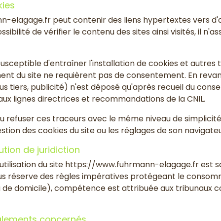
kies
n-elagage.fr peut contenir des liens hypertextes vers d
sibilité de vérifier le contenu des sites ainsi visités, il 
 susceptible d'entraîner l'installation de cookies et autre
nt du site ne requièrent pas de consentement. En revanc
s tiers, publicité) n'est déposé qu'après recueil du con
aux lignes directrices et recommandations de la CNIL.
ou refuser ces traceurs avec le même niveau de simplicité,
tion des cookies du site ou les réglages de son navigateu
ution de juridiction
l'utilisation du site https://www.fuhrmann-elagage.fr est s
sous réserve des règles impératives protégeant le cons
n lieu de domicile), compétence est attribuée aux tribuna
règlements concernés