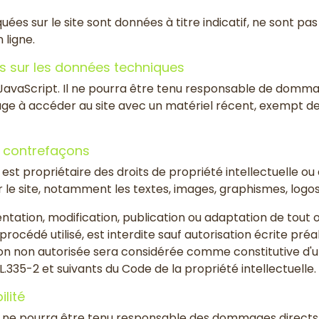
uées sur le site sont données à titre indicatif, ne sont pa
 ligne.
es sur les données techniques
ie JavaScript. Il ne pourra être tenu responsable de domma
engage à accéder au site avec un matériel récent, exempt de
et contrefaçons
 propriétaire des droits de propriété intellectuelle ou d
 le site, notamment les textes, images, graphismes, logos, 
tation, modification, publication ou adaptation de tout o
 procédé utilisé, est interdite sauf autorisation écrite 
ion non autorisée sera considérée comme constitutive d'
335-2 et suivants du Code de la propriété intellectuelle.
lité
e pourra être tenu responsable des dommages directs e