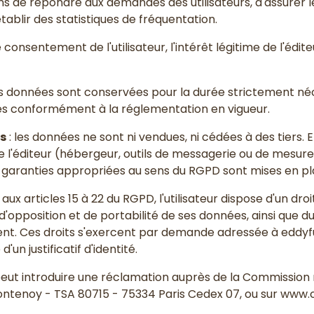
ns de répondre aux demandes des utilisateurs, d'assurer 
établir des statistiques de fréquentation.
le consentement de l'utilisateur, l'intérêt légitime de l'édi
es données sont conservées pour la durée strictement néce
es conformément à la réglementation en vigueur.
ts
: les données ne sont ni vendues, ni cédées à des tiers. E
e l'éditeur (hébergeur, outils de messagerie ou de mesure
 garanties appropriées au sens du RGPD sont mises en pl
x articles 15 à 22 du RGPD, l'utilisateur dispose d'un droit
d'opposition et de portabilité de ses données, ainsi que du
t. Ces droits s'exercent par demande adressée à edd
n justificatif d'identité.
r peut introduire une réclamation auprès de la Commission 
Fontenoy - TSA 80715 - 75334 Paris Cedex 07, ou sur www.cn